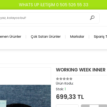
WHATS UP İLETİŞİM 0 505 526 55 33
lenen Ürünler
Çok Satan Ürünler
Markalar
Sipariş 
WORKING WEEK INNER 
Ürün Kodu:
Stok:
1
699,33 TL