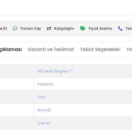
e Et
Yorum Yaz
Karşılaştır
Fiyat Alarmı
Tel
çıklaması
Garanti ve Teslimat
Taksit Seçenekleri
Yo
45 Devir Singles 7 "
Yabancı
Caz
İkinci El
Çok İyi