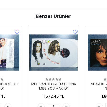
Benzer Ürünler
 BLOCK STEP
MILLI VANILLI GIRL I'M GONNA
SHARI BE
 LP
MISS YOU MAXI LP
N
 TL
1.572,45 TL
1.