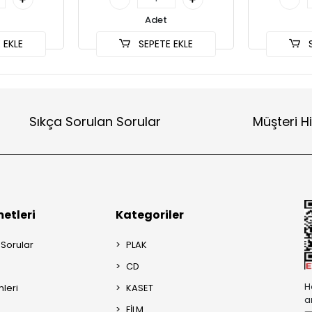
Adet
 EKLE
SEPETE EKLE
S
Sıkça Sorulan Sorular
Müşteri H
etleri
Kategoriler
 Sorular
PLAK
CD
H
mleri
KASET
a
FİLM