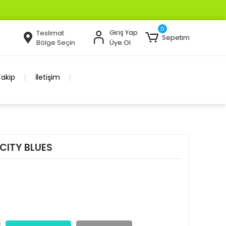
0
Giriş Yap
Teslimat
Sepetim
Bölge Seçin
Üye Ol
Takip
İletişim
CITY BLUES