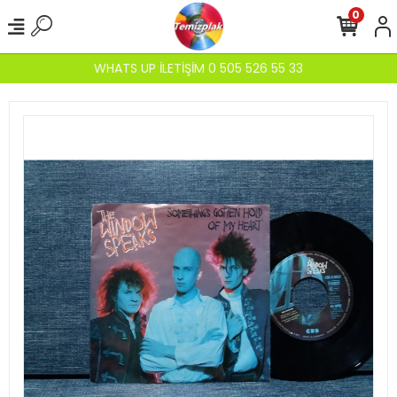
0
WHATS UP İLETİŞİM 0 505 526 55 33