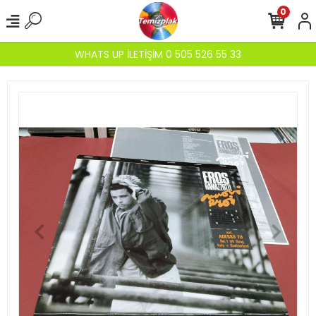
0
WHATS UP İLETİŞİM 0 505 526 55 33