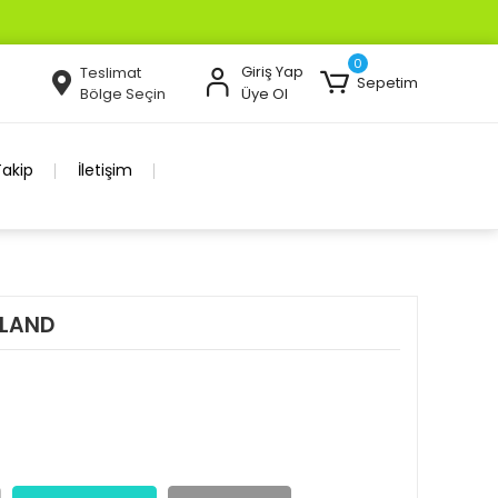
0
Giriş Yap
Teslimat
Sepetim
Bölge Seçin
Üye Ol
Takip
İletişim
SLAND