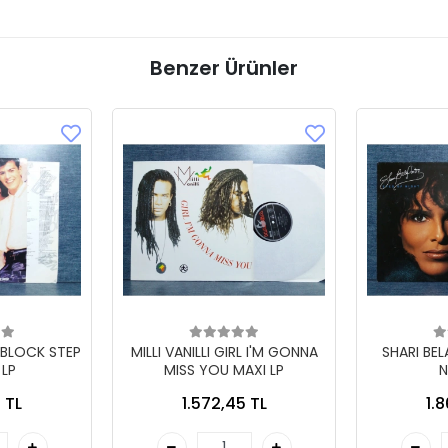
Benzer Ürünler
 BLOCK STEP
MILLI VANILLI GIRL I'M GONNA
SHARI BE
 LP
MISS YOU MAXI LP
N
 TL
1.572,45 TL
1.