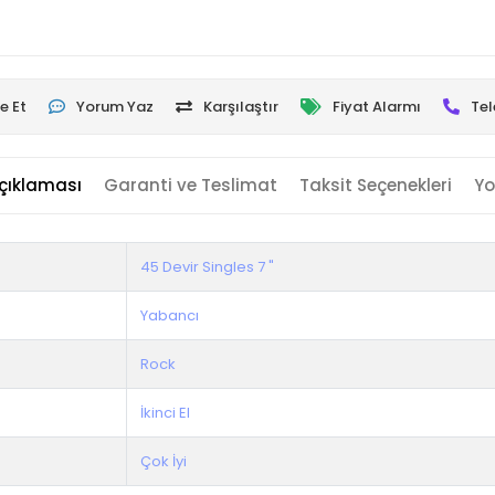
e Et
Yorum Yaz
Karşılaştır
Fiyat Alarmı
Tel
çıklaması
Garanti ve Teslimat
Taksit Seçenekleri
Yo
45 Devir Singles 7 "
Yabancı
Rock
İkinci El
Çok İyi