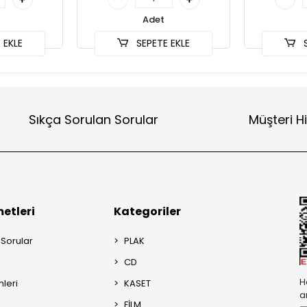
Adet
 EKLE
SEPETE EKLE
S
Sıkça Sorulan Sorular
Müşteri H
etleri
Kategoriler
 Sorular
PLAK
CD
H
mleri
KASET
a
FİLM