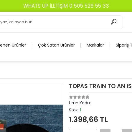
WHATS UP İLETİŞİM 0 505 526 55 33
lenen Ürünler
Çok Satan Ürünler
Markalar
Sipariş 
TOPAS TRAIN TO AN I
Ürün Kodu:
Stok:
1
1.398,66 TL