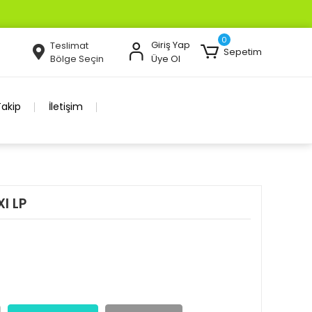
0
Giriş Yap
Teslimat
Sepetim
Bölge Seçin
Üye Ol
Takip
İletişim
I LP