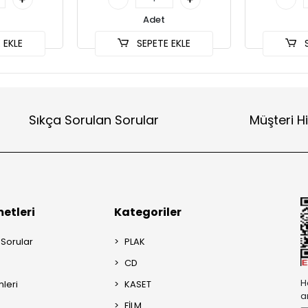
Adet
 EKLE
SEPETE EKLE
S
Sıkça Sorulan Sorular
Müşteri H
etleri
Kategoriler
 Sorular
PLAK
CD
H
mleri
KASET
a
FİLM