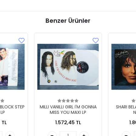
Benzer Ürünler
 BLOCK STEP
MILLI VANILLI GIRL I'M GONNA
SHARI BE
 LP
MISS YOU MAXI LP
N
 TL
1.572,45 TL
1.