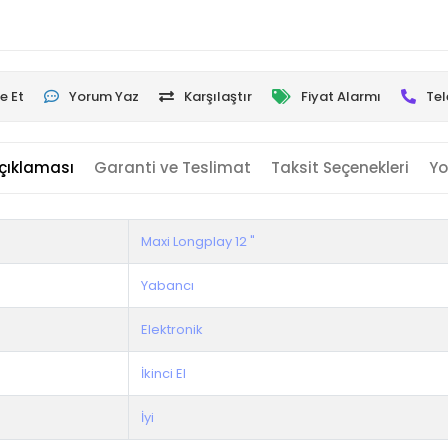
e Et
Yorum Yaz
Karşılaştır
Fiyat Alarmı
Tel
çıklaması
Garanti ve Teslimat
Taksit Seçenekleri
Yo
Maxi Longplay 12 "
Yabancı
Elektronik
İkinci El
İyi