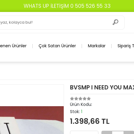
WHATS UP İLETİŞİM 0 505 526 55 33
lenen Ürünler
Çok Satan Ürünler
Markalar
Sipariş 
BVSMP I NEED YOU MAX
Ürün Kodu:
Stok:
1
1.398,66 TL