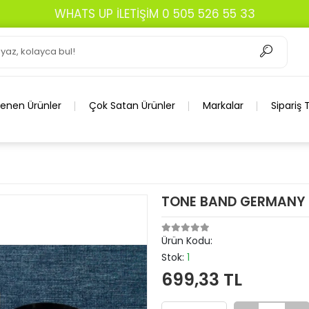
WHATS UP İLETİŞİM 0 505 526 55 33
lenen Ürünler
Çok Satan Ürünler
Markalar
Sipariş 
TONE BAND GERMANY 
Ürün Kodu:
Stok:
1
699,33 TL