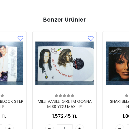
Benzer Ürünler
 BLOCK STEP
MILLI VANILLI GIRL I'M GONNA
SHARI BE
 LP
MISS YOU MAXI LP
N
 TL
1.572,45 TL
1.