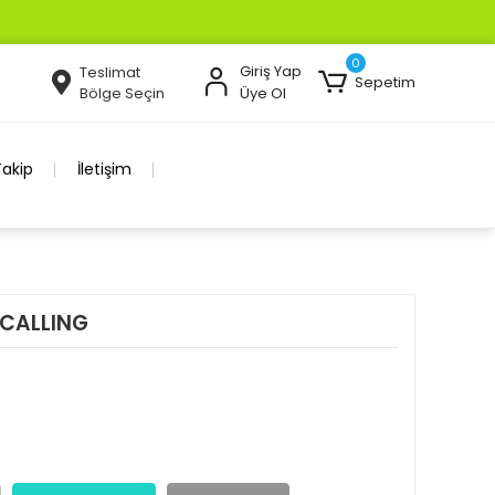
0
Giriş Yap
Teslimat
Sepetim
Bölge Seçin
Üye Ol
Takip
İletişim
CALLING