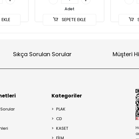
Adet
 EKLE
SEPETE EKLE
S
Sıkça Sorulan Sorular
Müşteri H
etleri
Kategoriler
 Sorular
PLAK
CD
H
mleri
KASET
a
FİLM