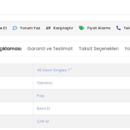
e Et
Yorum Yaz
Karşılaştır
Fiyat Alarmı
Tel
çıklaması
Garanti ve Teslimat
Taksit Seçenekleri
Yo
45 Devir Singles 7 "
Yabancı
Pop
İkinci El
Çok İyi