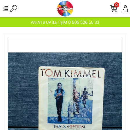
0
WHATS UP İLETİŞİM 0 505 526 55 33