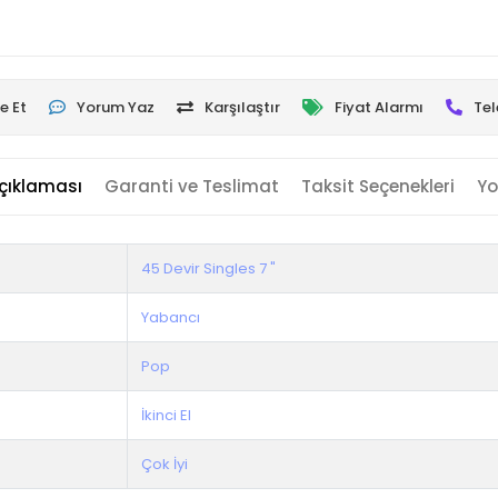
e Et
Yorum Yaz
Karşılaştır
Fiyat Alarmı
Tel
çıklaması
Garanti ve Teslimat
Taksit Seçenekleri
Yo
45 Devir Singles 7 "
Yabancı
Pop
İkinci El
Çok İyi