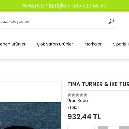
WHATS UP İLETİŞİM 0 505 526 55 33
lenen Ürünler
Çok Satan Ürünler
Markalar
Sipariş 
TINA TURNER & IKE TU
Ürün Kodu:
Stok:
1
932,44 TL