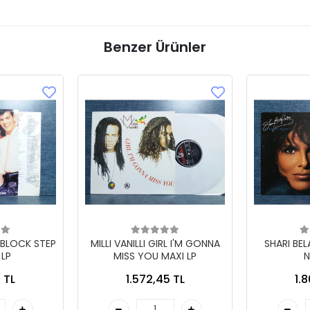
Benzer Ürünler
 BLOCK STEP
MILLI VANILLI GIRL I'M GONNA
SHARI BE
 LP
MISS YOU MAXI LP
N
 TL
1.572,45 TL
1.