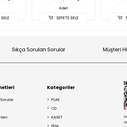
Adet
 EKLE
SEPETE EKLE
S
Sıkça Sorulan Sorular
Müşteri H
etleri
Kategoriler
 Sorular
PLAK
CD
H
mleri
KASET
a
FİLM