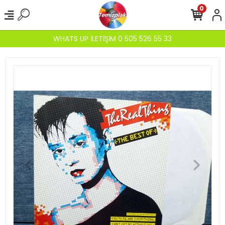
0
WHATS UP İLETİŞİM 0 505 526 55 33