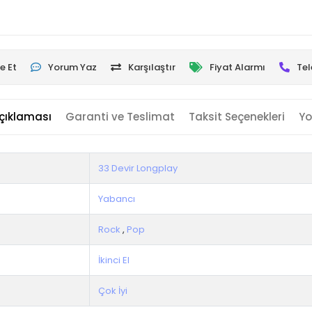
e Et
Yorum Yaz
Karşılaştır
Fiyat Alarmı
Tel
çıklaması
Garanti ve Teslimat
Taksit Seçenekleri
Yo
33 Devir Longplay
Yabancı
Rock
,
Pop
İkinci El
Çok İyi