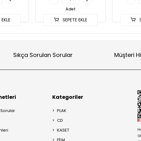
Adet
 EKLE
SEPETE EKLE
S
Sıkça Sorulan Sorular
Müşteri H
etleri
Kategoriler
 Sorular
PLAK
CD
H
mleri
KASET
a
FİLM