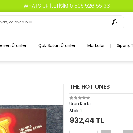
WHATS UP İLETİŞİM 0 505 526 55 33
lenen Ürünler
Çok Satan Ürünler
Markalar
Sipariş 
THE HOT ONES
Ürün Kodu:
Stok:
1
932,44 TL