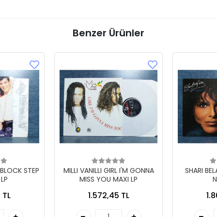
Benzer Ürünler
 BLOCK STEP
MILLI VANILLI GIRL I'M GONNA
SHARI BE
 LP
MISS YOU MAXI LP
N
 TL
1.572,45 TL
1.