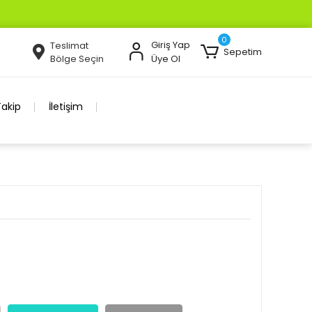
0
Giriş Yap
Teslimat
Sepetim
Bölge Seçin
Üye Ol
Takip
İletişim