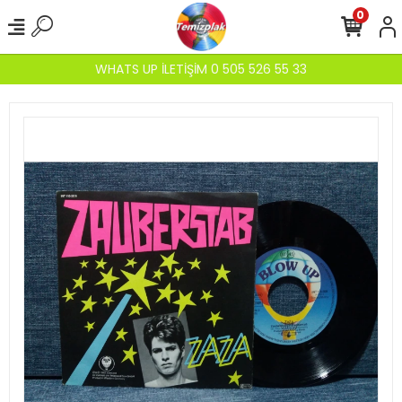
0
WHATS UP İLETİŞİM 0 505 526 55 33