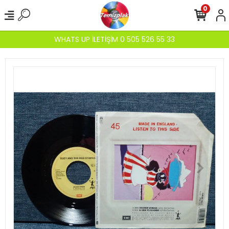
0
WHATS UP İLETİŞİM 0 505 526 55 33