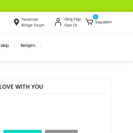
0
Giriş Yap
Teslimat
Sepetim
Bölge Seçin
Üye Ol
Takip
İletişim
 LOVE WITH YOU