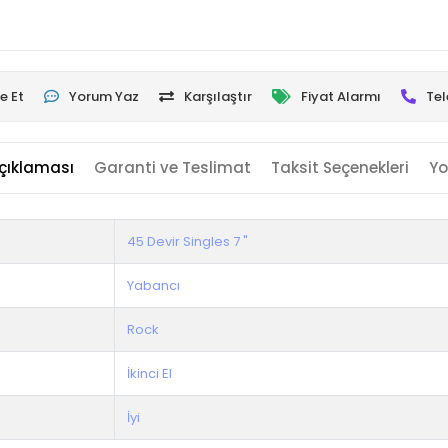
e Et
Yorum Yaz
Karşılaştır
Fiyat Alarmı
Tel
çıklaması
Garanti ve Teslimat
Taksit Seçenekleri
Yo
45 Devir Singles 7 "
Yabancı
Rock
İkinci El
İyi