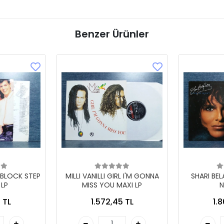
Benzer Ürünler
 BLOCK STEP
MILLI VANILLI GIRL I'M GONNA
SHARI BE
 LP
MISS YOU MAXI LP
N
 TL
1.572,45 TL
1.