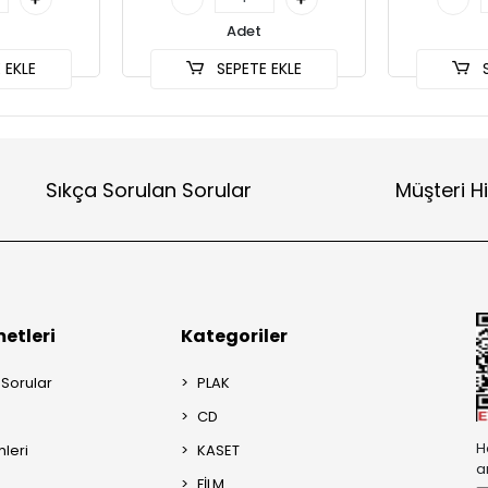
Adet
 EKLE
SEPETE EKLE
S
Sıkça Sorulan Sorular
Müşteri H
etleri
Kategoriler
 Sorular
PLAK
CD
H
mleri
KASET
a
FİLM