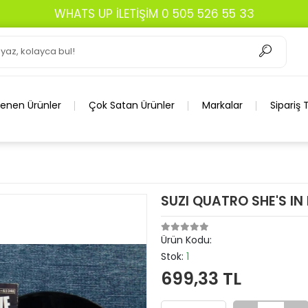
WHATS UP İLETİŞİM 0 505 526 55 33
lenen Ürünler
Çok Satan Ürünler
Markalar
Sipariş 
SUZI QUATRO SHE'S IN
Ürün Kodu:
Stok:
1
699,33 TL