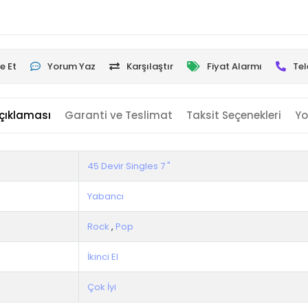
e Et
Yorum Yaz
Karşılaştır
Fiyat Alarmı
Tel
çıklaması
Garanti ve Teslimat
Taksit Seçenekleri
Yo
45 Devir Singles 7 "
Yabancı
Rock
,
Pop
İkinci El
Çok İyi