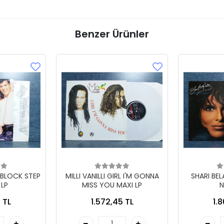
Benzer Ürünler
 BLOCK STEP
MILLI VANILLI GIRL I'M GONNA
SHARI BE
 LP
MISS YOU MAXI LP
N
 TL
1.572,45 TL
1.