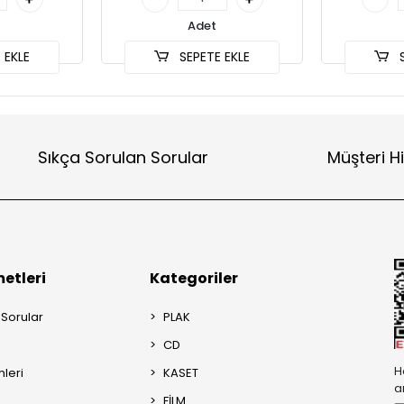
Adet
 EKLE
SEPETE EKLE
S
Sıkça Sorulan Sorular
Müşteri H
etleri
Kategoriler
 Sorular
PLAK
CD
H
mleri
KASET
a
FİLM