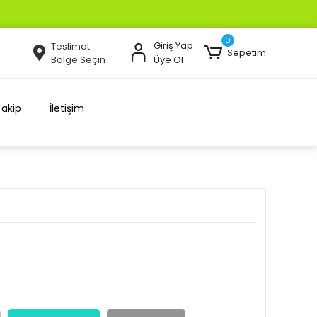
0
Giriş Yap
Teslimat
Sepetim
Bölge Seçin
Üye Ol
Takip
İletişim