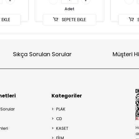
Adet
 EKLE
SEPETE EKLE
S
Sıkça Sorulan Sorular
Müşteri H
etleri
Kategoriler
 Sorular
PLAK
CD
H
mleri
KASET
a
FİLM