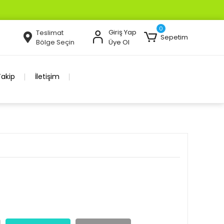
0
Giriş Yap
Teslimat
Sepetim
Bölge Seçin
Üye Ol
Takip
İletişim