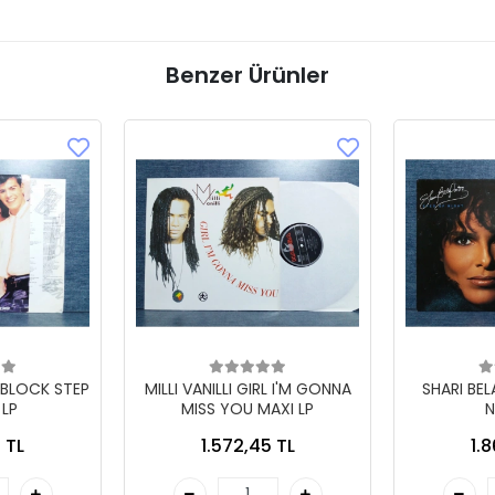
Benzer Ürünler
 BLOCK STEP
MILLI VANILLI GIRL I'M GONNA
SHARI BE
 LP
MISS YOU MAXI LP
N
 TL
1.572,45 TL
1.