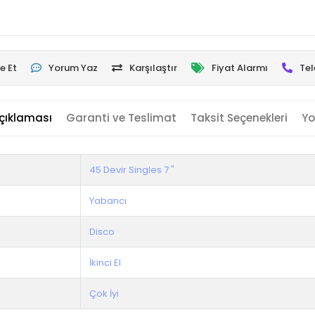
e Et
Yorum Yaz
Karşılaştır
Fiyat Alarmı
Tel
çıklaması
Garanti ve Teslimat
Taksit Seçenekleri
Yo
45 Devir Singles 7 "
Yabancı
Disco
İkinci El
Çok İyi