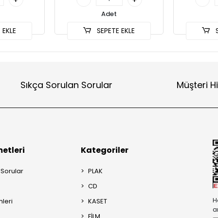
Adet
 EKLE
SEPETE EKLE
S
Sıkça Sorulan Sorular
Müşteri H
etleri
Kategoriler
 Sorular
PLAK
CD
H
mleri
KASET
a
FİLM