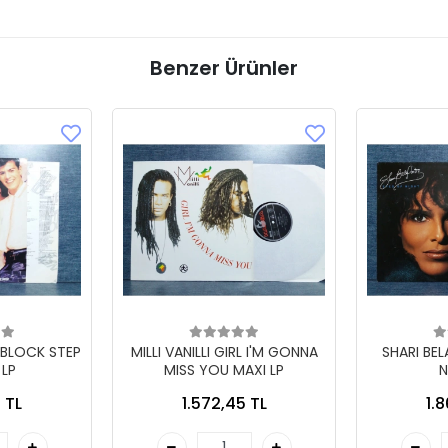
Benzer Ürünler
 BLOCK STEP
MILLI VANILLI GIRL I'M GONNA
SHARI BE
 LP
MISS YOU MAXI LP
N
 TL
1.572,45 TL
1.