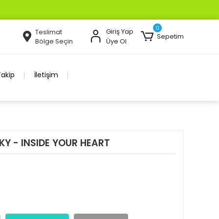
0
Giriş Yap
Teslimat
Sepetim
Bölge Seçin
Üye Ol
Takip
İletişim
KY - INSIDE YOUR HEART