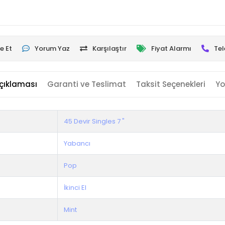
e Et
Yorum Yaz
Karşılaştır
Fiyat Alarmı
Tel
çıklaması
Garanti ve Teslimat
Taksit Seçenekleri
Yo
45 Devir Singles 7 "
Yabancı
Pop
İkinci El
Mint