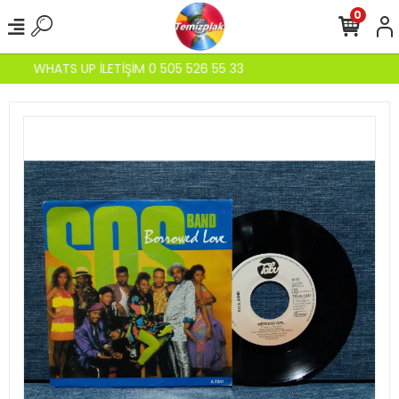
0
WHATS UP İLETİŞİM 0 505 526 55 33