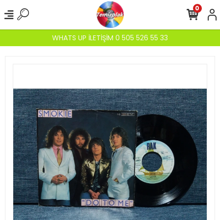
0
WHATS UP İLETİŞİM 0 505 526 55 33