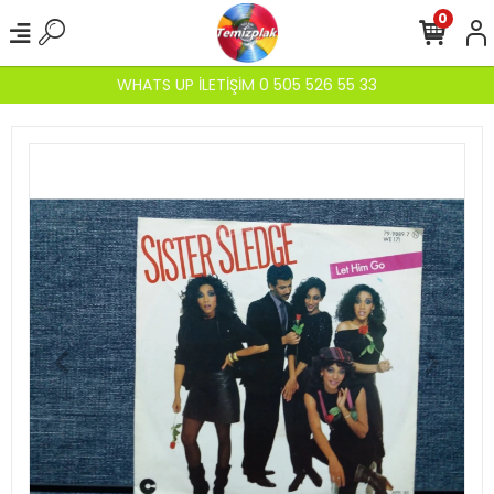
0
WHATS UP İLETİŞİM 0 505 526 55 33