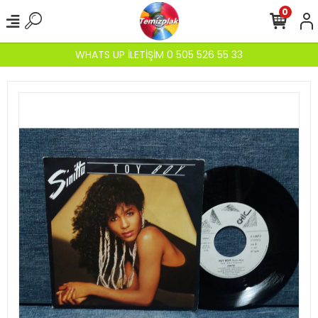
0
WHATS UP İLETİŞİM 0 505 526 55 33