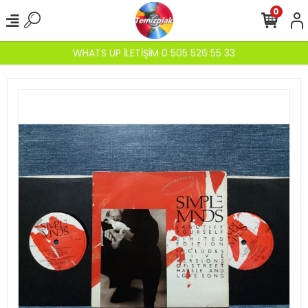
0
WHATS UP İLETİŞİM 0 505 526 55 33