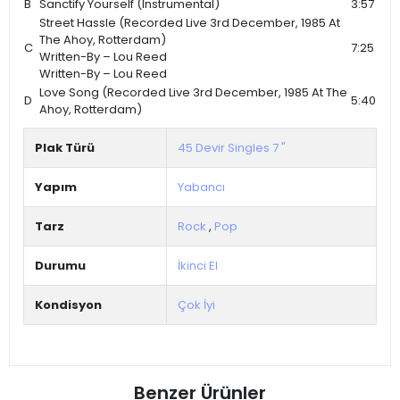
B
Sanctify Yourself (Instrumental)
3:57
Street Hassle (Recorded Live 3rd December, 1985 At
The Ahoy, Rotterdam)
C
7:25
Written-By – Lou Reed
Written-By – Lou Reed
Love Song (Recorded Live 3rd December, 1985 At The
D
5:40
Ahoy, Rotterdam)
Plak Türü
45 Devir Singles 7 "
Yapım
Yabancı
Tarz
Rock
,
Pop
Durumu
İkinci El
Kondisyon
Çok İyi
Benzer Ürünler