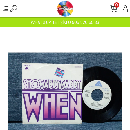
0
WHATS UP İLETİŞİM 0 505 526 55 33