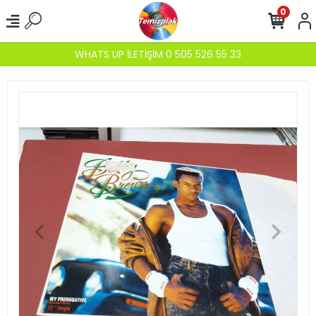
0
WHATS UP İLETİŞİM 0 505 526 55 33