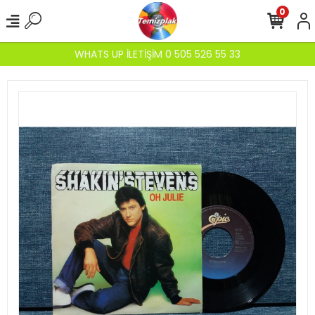
0
WHATS UP İLETİŞİM 0 505 526 55 33