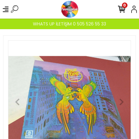
0
WHATS UP İLETİŞİM 0 505 526 55 33