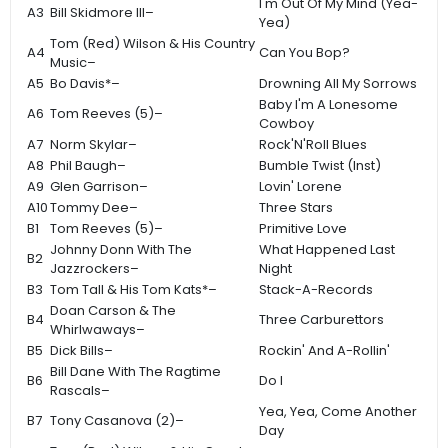
I'm Out Of My Mind (Yea-
A3
Bill Skidmore III–
Yea)
Tom (Red) Wilson & His Country
A4
Can You Bop?
Music–
A5
Bo Davis*–
Drowning All My Sorrows
Baby I'm A Lonesome
A6
Tom Reeves (5)–
Cowboy
A7
Norm Skylar–
Rock'N'Roll Blues
A8
Phil Baugh–
Bumble Twist (Inst)
A9
Glen Garrison–
Lovin' Lorene
A10
Tommy Dee–
Three Stars
B1
Tom Reeves (5)–
Primitive Love
Johnny Donn With The
What Happened Last
B2
Jazzrockers–
Night
B3
Tom Tall & His Tom Kats*–
Stack-A-Records
Doan Carson & The
B4
Three Carburettors
Whirlwaways–
B5
Dick Bills–
Rockin' And A-Rollin'
Bill Dane With The Ragtime
B6
Do I
Rascals–
Yea, Yea, Come Another
B7
Tony Casanova (2)–
Day