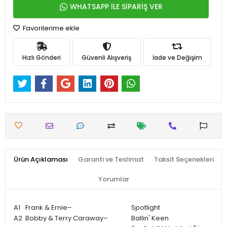
WHATSAPP İLE SİPARİŞ VER
Favorilerime ekle
Hızlı Gönderi
Güvenli Alışveriş
İade ve Değişim
Ürün Açıklaması
Garanti ve Teslimat
Taksit Seçenekleri
Yorumlar
A1
Frank & Ernie–
Spotlight
A2
Bobby & Terry Caraway–
Ballin' Keen