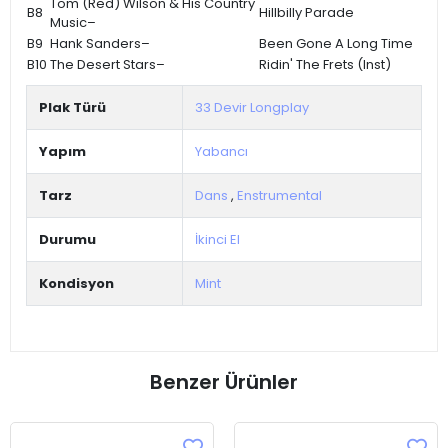
Tom (Red) Wilson & His Country
B8
Hillbilly Parade
Music–
B9
Hank Sanders–
Been Gone A Long Time
B10
The Desert Stars–
Ridin' The Frets (Inst)
Plak Türü
33 Devir Longplay
Yapım
Yabancı
Tarz
Dans
,
Enstrumental
Durumu
İkinci El
Kondisyon
Mint
Benzer Ürünler