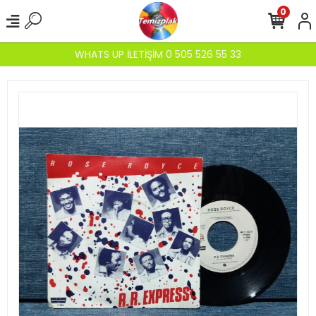
0
WHATS UP İLETİŞİM 0 505 526 55 33