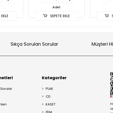
Adet
 EKLE
SEPETE EKLE
S
Sıkça Sorulan Sorular
Müşteri H
etleri
Kategoriler
 Sorular
PLAK
CD
H
mleri
KASET
a
FİLM