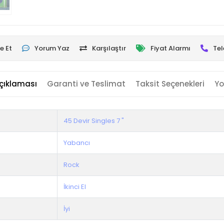
e Et
Yorum Yaz
Karşılaştır
Fiyat Alarmı
Tel
çıklaması
Garanti ve Teslimat
Taksit Seçenekleri
Yo
45 Devir Singles 7 "
Yabancı
Rock
İkinci El
İyi