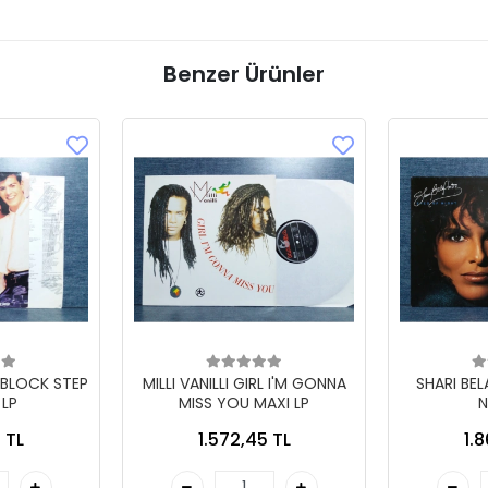
Benzer Ürünler
 BLOCK STEP
MILLI VANILLI GIRL I'M GONNA
SHARI BE
 LP
MISS YOU MAXI LP
N
 TL
1.572,45 TL
1.