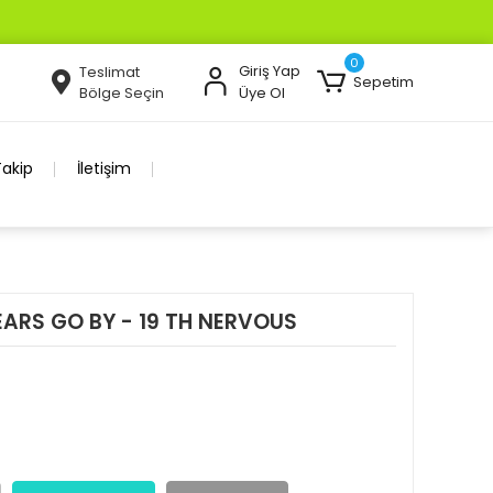
0
Giriş Yap
Teslimat
Sepetim
Bölge Seçin
Üye Ol
Takip
İletişim
EARS GO BY - 19 TH NERVOUS