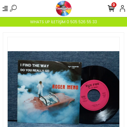
0
WHATS UP İLETİŞİM 0 505 526 55 33