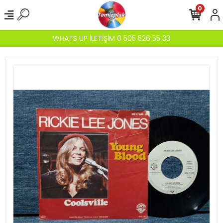
0
WHATS UP İLETİŞİM 0 505 526 55 33