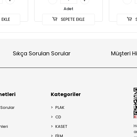
Adet
 EKLE
SEPETE EKLE
S
Sıkça Sorulan Sorular
Müşteri H
etleri
Kategoriler
 Sorular
PLAK
CD
H
mleri
KASET
a
FİLM