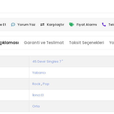
e Et
Yorum Yaz
Karşılaştır
Fiyat Alarmı
Tel
çıklaması
Garanti ve Teslimat
Taksit Seçenekleri
Yo
45 Devir Singles 7 "
Yabancı
Rock
,
Pop
İkinci El
Orta