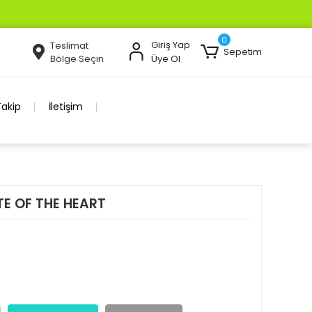
0
Giriş Yap
Teslimat
Sepetim
Bölge Seçin
Üye Ol
Takip
İletişim
TE OF THE HEART