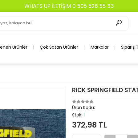
WHATS UP İLETİŞİM 0 505 526 55 33
lenen Ürünler
Çok Satan Ürünler
Markalar
Sipariş 
RICK SPRINGFIELD STA
Ürün Kodu:
Stok:
1
372,98 TL