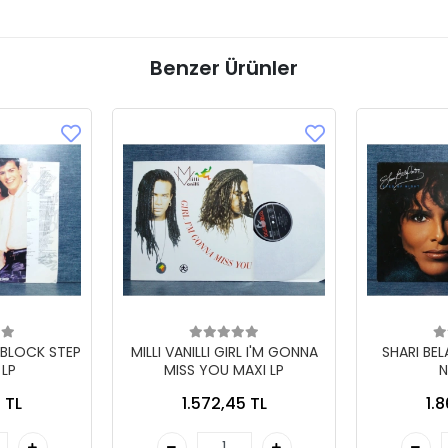
Benzer Ürünler
 BLOCK STEP
MILLI VANILLI GIRL I'M GONNA
SHARI BE
 LP
MISS YOU MAXI LP
N
 TL
1.572,45 TL
1.