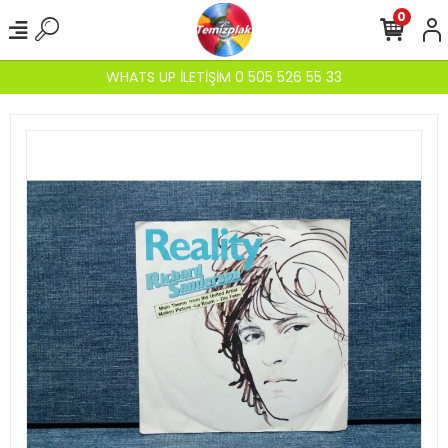
0
WHATS UP İLETİŞİM 0 505 526 55 33