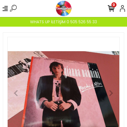
0
WHATS UP İLETİŞİM 0 505 526 55 33