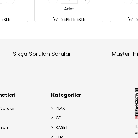
Adet
 EKLE
SEPETE EKLE
S
Sıkça Sorulan Sorular
Müşteri H
etleri
Kategoriler
 Sorular
PLAK
CD
H
mleri
KASET
a
FİLM