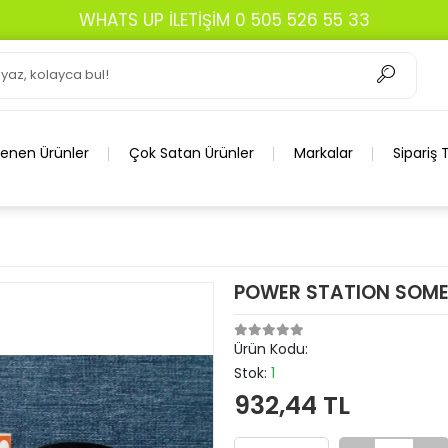
WHATS UP İLETİŞİM 0 505 526 55 33
lenen Ürünler
Çok Satan Ürünler
Markalar
Sipariş 
POWER STATION SOME L
Ürün Kodu:
Stok:
1
932,44 TL