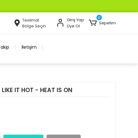
0
Giriş Yap
Teslimat
Sepetim
Bölge Seçin
Üye Ol
Takip
İletişim
IKE IT HOT - HEAT IS ON