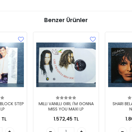
Benzer Ürünler
 BLOCK STEP
MILLI VANILLI GIRL I'M GONNA
SHARI BE
 LP
MISS YOU MAXI LP
N
 TL
1.572,45 TL
1.