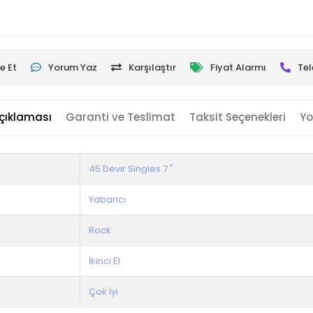
e Et
Yorum Yaz
Karşılaştır
Fiyat Alarmı
Tel
çıklaması
Garanti ve Teslimat
Taksit Seçenekleri
Yo
45 Devir Singles 7 "
Yabancı
Rock
İkinci El
Çok İyi