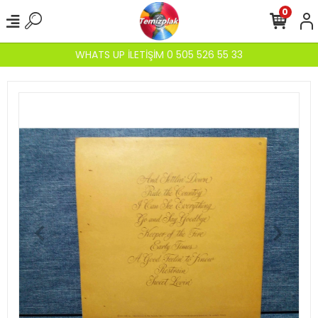
0
WHATS UP İLETİŞİM 0 505 526 55 33