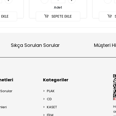
Adet
 EKLE
SEPETE EKLE
S
Sıkça Sorulan Sorular
Müşteri H
etleri
Kategoriler
 Sorular
PLAK
CD
H
mleri
KASET
a
FİLM