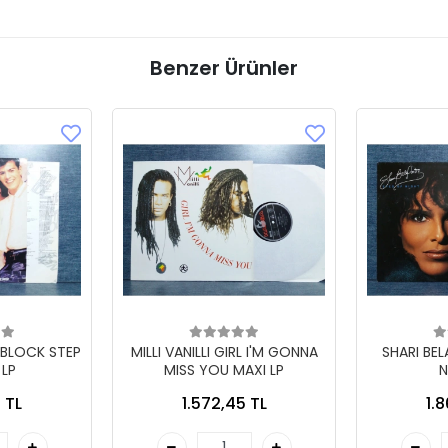
Benzer Ürünler
 BLOCK STEP
MILLI VANILLI GIRL I'M GONNA
SHARI BE
 LP
MISS YOU MAXI LP
N
 TL
1.572,45 TL
1.