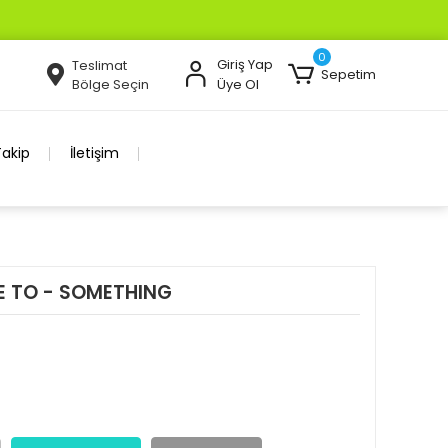
WHATS UP İLETİŞİM 0 505 526 55 33
0
Giriş Yap
Teslimat
Sepetim
Bölge Seçin
Üye Ol
Takip
İletişim
E TO - SOMETHING