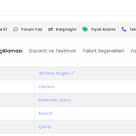
e Et
Yorum Yaz
Karşılaştır
Fiyat Alarmı
Tel
çıklaması
Garanti ve Teslimat
Taksit Seçenekleri
Yo
45 Devir Singles 7 "
Yabancı
Elektronik
,
Disco
İkinci El
Çok İyi