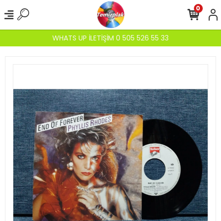
0
WHATS UP İLETİŞİM 0 505 526 55 33