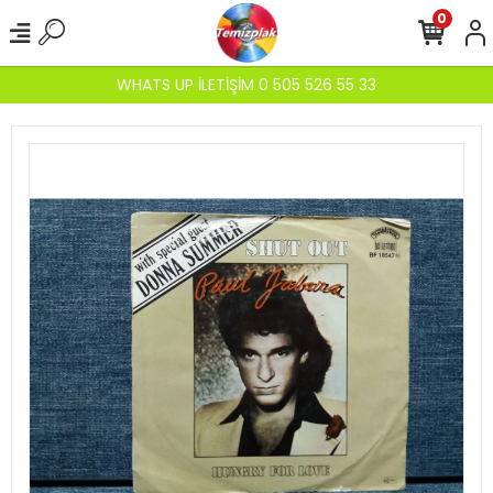
0
WHATS UP İLETİŞİM 0 505 526 55 33