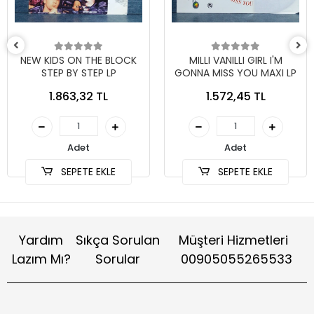
NEW KIDS ON THE BLOCK
MILLI VANILLI GIRL I'M
STEP BY STEP LP
GONNA MISS YOU MAXI LP
1.863,32 TL
1.572,45 TL
Adet
Adet
SEPETE EKLE
SEPETE EKLE
Yardım
Sıkça Sorulan
Müşteri Hizmetleri
Lazım Mı?
Sorular
00905055265533