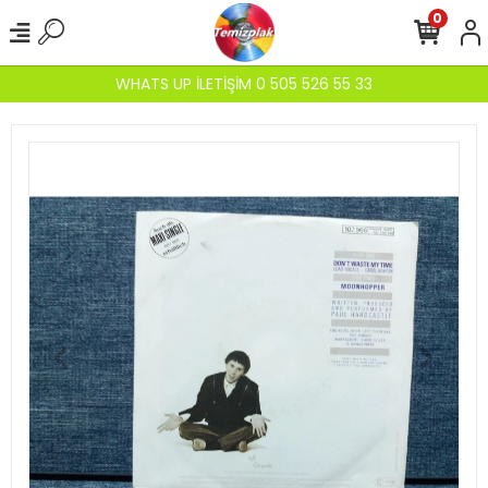
0
WHATS UP İLETİŞİM 0 505 526 55 33