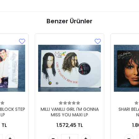
Benzer Ürünler
 BLOCK STEP
MILLI VANILLI GIRL I'M GONNA
SHARI BE
 LP
MISS YOU MAXI LP
N
 TL
1.572,45 TL
1.