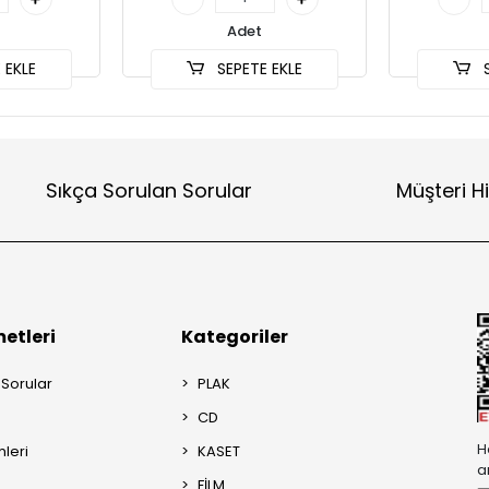
Adet
 EKLE
SEPETE EKLE
S
Sıkça Sorulan Sorular
Müşteri H
etleri
Kategoriler
 Sorular
PLAK
CD
H
mleri
KASET
a
FİLM