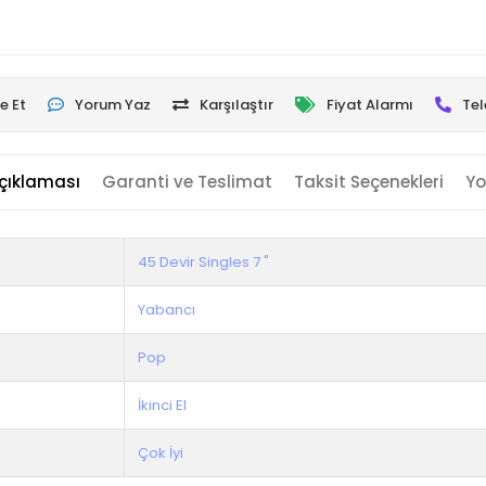
e Et
Yorum Yaz
Karşılaştır
Fiyat Alarmı
Tel
çıklaması
Garanti ve Teslimat
Taksit Seçenekleri
Yo
45 Devir Singles 7 "
Yabancı
Pop
İkinci El
Çok İyi