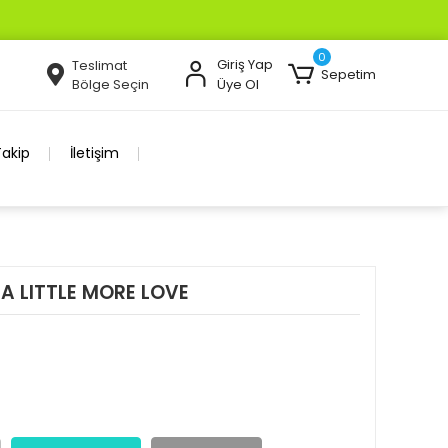
0
Giriş Yap
Teslimat
Sepetim
Bölge Seçin
Üye Ol
Takip
İletişim
A LITTLE MORE LOVE