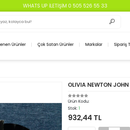
WHATS UP İLETİŞİM 0 505 526 55 33
lenen Ürünler
Çok Satan Ürünler
Markalar
Sipariş 
OLIVIA NEWTON JOHN 
Ürün Kodu:
Stok:
1
932,44 TL