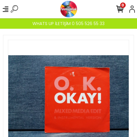
0
WHATS UP İLETİŞİM 0 505 526 55 33