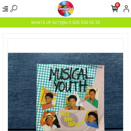
0
WHATS UP İLETİŞİM 0 505 526 55 33