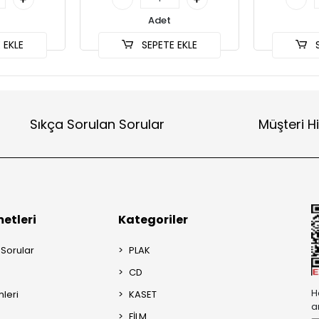
Adet
 EKLE
SEPETE EKLE
S
Sıkça Sorulan Sorular
Müşteri H
etleri
Kategoriler
 Sorular
PLAK
CD
H
mleri
KASET
a
FİLM