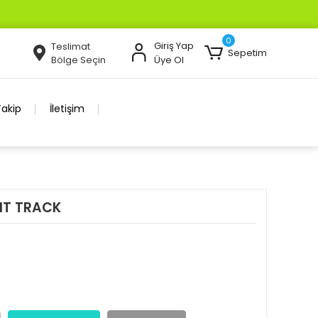
0
Giriş Yap
Teslimat
Sepetim
Bölge Seçin
Üye Ol
Takip
İletişim
IT TRACK