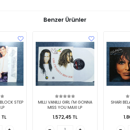
Benzer Ürünler
 BLOCK STEP
MILLI VANILLI GIRL I'M GONNA
SHARI BE
 LP
MISS YOU MAXI LP
N
 TL
1.572,45 TL
1.