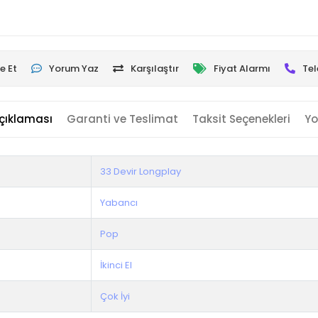
e Et
Yorum Yaz
Karşılaştır
Fiyat Alarmı
Tel
çıklaması
Garanti ve Teslimat
Taksit Seçenekleri
Yo
33 Devir Longplay
Yabancı
Pop
İkinci El
Çok İyi