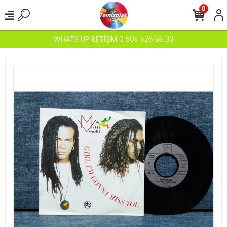
0
WHATS UP İLETİŞİM 0 505 526 55 33