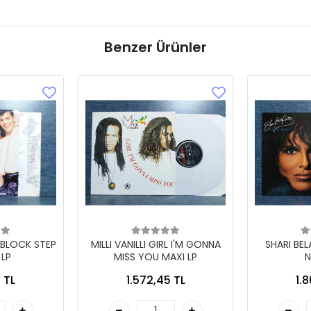
Benzer Ürünler
 BLOCK STEP
MILLI VANILLI GIRL I'M GONNA
SHARI BE
 LP
MISS YOU MAXI LP
N
 TL
1.572,45 TL
1.