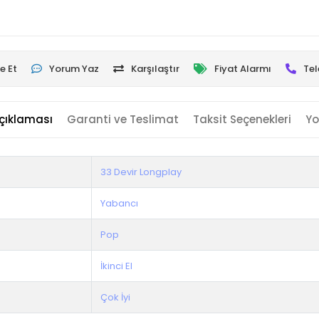
e Et
Yorum Yaz
Karşılaştır
Fiyat Alarmı
Tel
çıklaması
Garanti ve Teslimat
Taksit Seçenekleri
Yo
33 Devir Longplay
Yabancı
Pop
İkinci El
Çok İyi