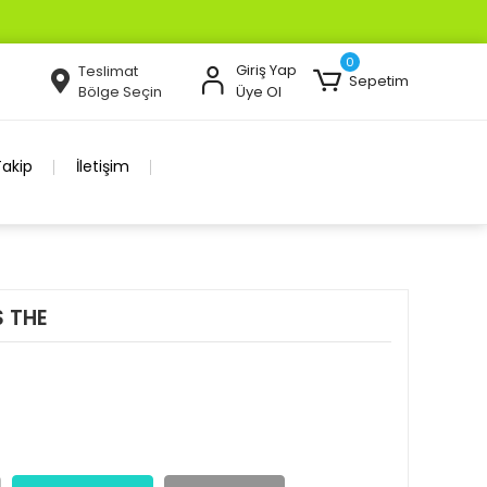
0
Giriş Yap
Teslimat
Sepetim
Bölge Seçin
Üye Ol
Takip
İletişim
S THE