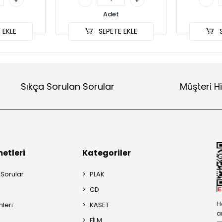
Adet
 EKLE
SEPETE EKLE
S
Sıkça Sorulan Sorular
Müşteri H
etleri
Kategoriler
 Sorular
PLAK
CD
H
mleri
KASET
a
FİLM