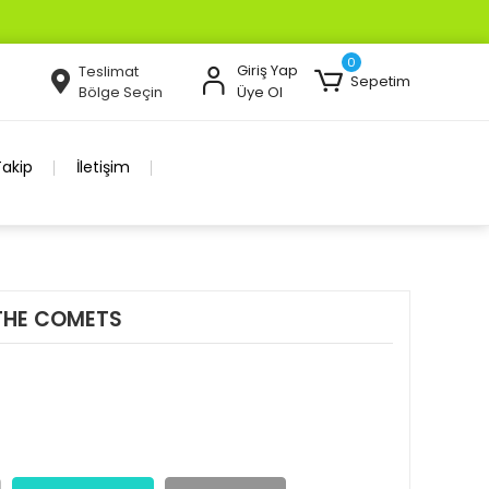
0
Giriş Yap
Teslimat
Sepetim
Bölge Seçin
Üye Ol
Takip
İletişim
 THE COMETS