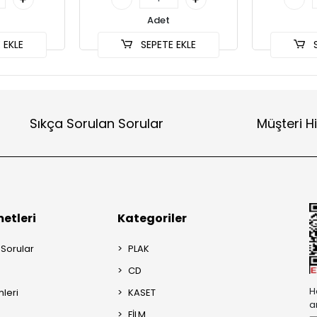
Adet
 EKLE
SEPETE EKLE
S
Sıkça Sorulan Sorular
Müşteri H
etleri
Kategoriler
 Sorular
PLAK
CD
H
mleri
KASET
a
FİLM