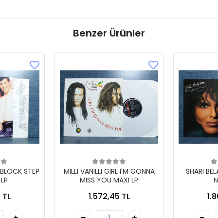
Benzer Ürünler
 BLOCK STEP
MILLI VANILLI GIRL I'M GONNA
SHARI BE
 LP
MISS YOU MAXI LP
N
 TL
1.572,45 TL
1.