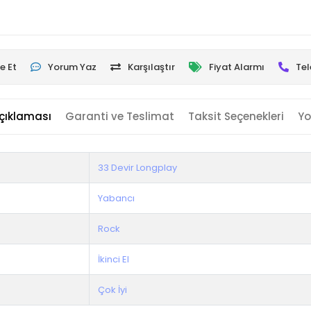
e Et
Yorum Yaz
Karşılaştır
Fiyat Alarmı
Tel
çıklaması
Garanti ve Teslimat
Taksit Seçenekleri
Yo
33 Devir Longplay
Yabancı
Rock
İkinci El
Çok İyi