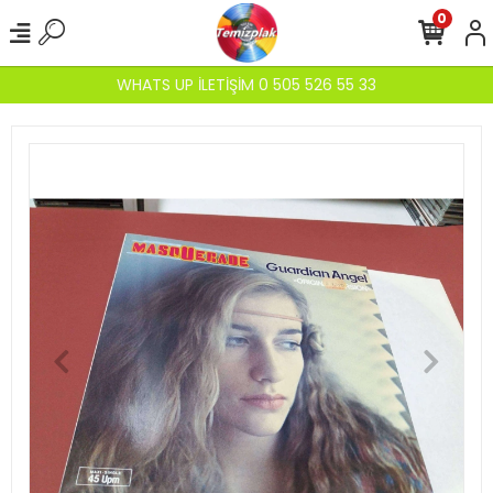
0
WHATS UP İLETİŞİM 0 505 526 55 33