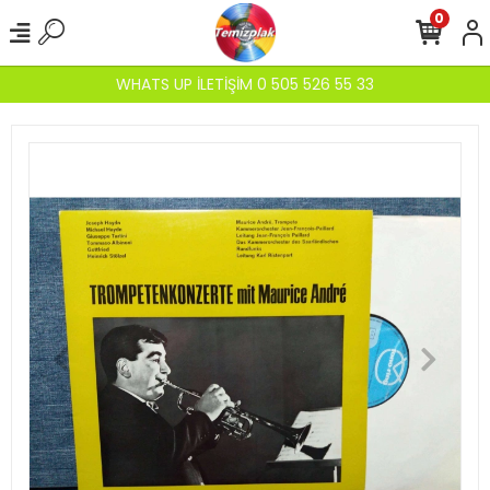
0
WHATS UP İLETİŞİM 0 505 526 55 33