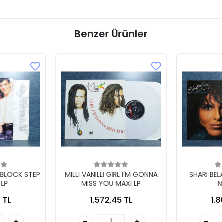
Benzer Ürünler
 BLOCK STEP
MILLI VANILLI GIRL I'M GONNA
SHARI BE
 LP
MISS YOU MAXI LP
N
 TL
1.572,45 TL
1.