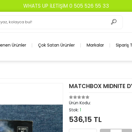
WHATS UP İLETİŞİM 0 505 526 55 33
lenen Ürünler
Çok Satan Ürünler
Markalar
Sipariş 
MATCHBOX MIDNITE 
Ürün Kodu:
Stok:
1
536,15 TL