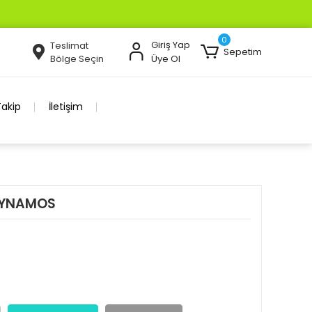
0
Giriş Yap
Teslimat
Sepetim
Bölge Seçin
Üye Ol
Takip
İletişim
DYNAMOS