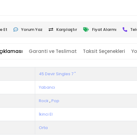
e Et
Yorum Yaz
Karşılaştır
Fiyat Alarmı
Tel
çıklaması
Garanti ve Teslimat
Taksit Seçenekleri
Yo
45 Devir Singles 7 "
Yabancı
Rock
,
Pop
İkinci El
Orta