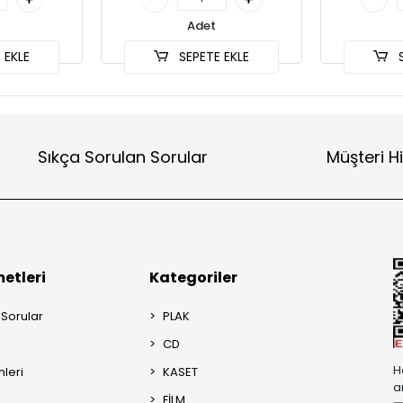
Adet
 EKLE
SEPETE EKLE
S
Sıkça Sorulan Sorular
Müşteri H
etleri
Kategoriler
 Sorular
PLAK
CD
H
mleri
KASET
a
FİLM