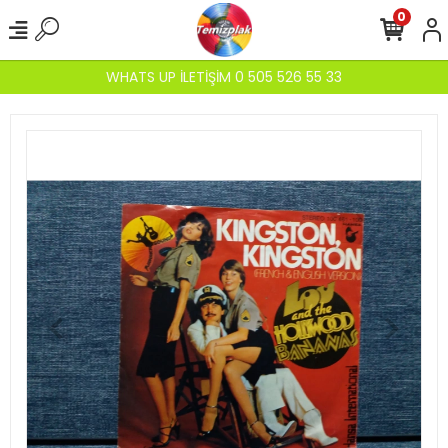
0
WHATS UP İLETİŞİM 0 505 526 55 33